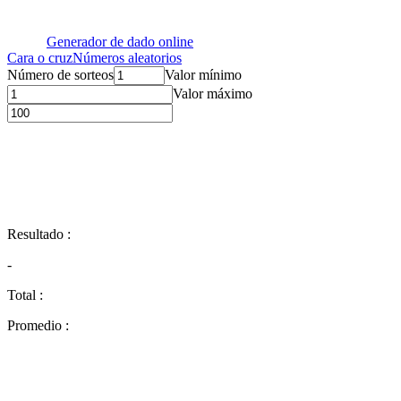
Generador de dado online
Cara o cruz
Números aleatorios
Número de sorteos
Valor mínimo
Valor máximo
Resultado
:
-
Total
:
Promedio
: