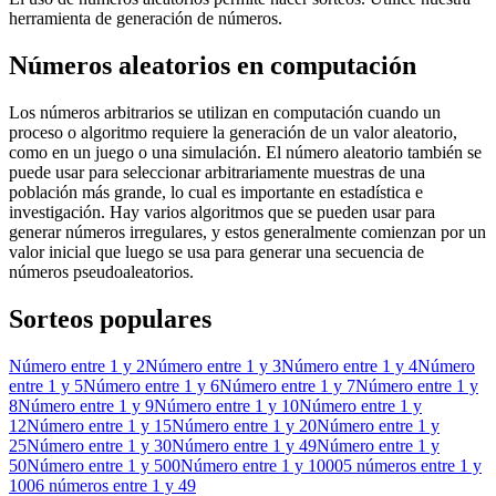
herramienta de generación de números.
Números aleatorios en computación
Los números arbitrarios se utilizan en computación cuando un
proceso o algoritmo requiere la generación de un valor aleatorio,
como en un juego o una simulación. El número aleatorio también se
puede usar para seleccionar arbitrariamente muestras de una
población más grande, lo cual es importante en estadística e
investigación. Hay varios algoritmos que se pueden usar para
generar números irregulares, y estos generalmente comienzan por un
valor inicial que luego se usa para generar una secuencia de
números pseudoaleatorios.
Sorteos populares
Número entre 1 y 2
Número entre 1 y 3
Número entre 1 y 4
Número
entre 1 y 5
Número entre 1 y 6
Número entre 1 y 7
Número entre 1 y
8
Número entre 1 y 9
Número entre 1 y 10
Número entre 1 y
12
Número entre 1 y 15
Número entre 1 y 20
Número entre 1 y
25
Número entre 1 y 30
Número entre 1 y 49
Número entre 1 y
50
Número entre 1 y 500
Número entre 1 y 1000
5 números entre 1 y
100
6 números entre 1 y 49