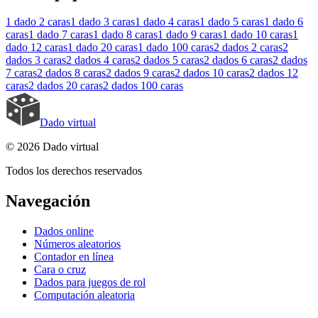
1 dado
2 caras
1 dado
3 caras
1 dado
4 caras
1 dado
5 caras
1 dado
6
caras
1 dado
7 caras
1 dado
8 caras
1 dado
9 caras
1 dado
10 caras
1
dado
12 caras
1 dado
20 caras
1 dado
100 caras
2 dados
2 caras
2
dados
3 caras
2 dados
4 caras
2 dados
5 caras
2 dados
6 caras
2 dados
7 caras
2 dados
8 caras
2 dados
9 caras
2 dados
10 caras
2 dados
12
caras
2 dados
20 caras
2 dados
100 caras
Dado virtual
© 2026 Dado virtual
Todos los derechos reservados
Navegación
Dados online
Números aleatorios
Contador en línea
Cara o cruz
Dados para juegos de rol
Computación aleatoria