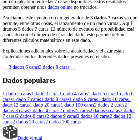
número aleatorio entre las 7 caras disponibles. Estos resultados
permiten obtener unos
dados online
no trucados.
Asociamos este evento con un generador de
3 dados 7 caras
ya que
permite, entre otras cosas, el lanzamiento de un dado virtual. Aquí
tiramos 3 dados 7 caras. El número de eventos de probabilidad está
asociado con el número de caras del dado, esto permite definir
diferentes cálculos matemáticos en este dado.
Explicaciones adicionales sobre la aleatoriedad y el azar están
contenidas en los diferentes dados presentes en el sitio.
←
3 dados 6 caras
3 dados 8 caras
→
Dados populares
1 dado
2 caras
1 dado
3 caras
1 dado
4 caras
1 dado
5 caras
1 dado
6
caras
1 dado
7 caras
1 dado
8 caras
1 dado
9 caras
1 dado
10 caras
1
dado
12 caras
1 dado
20 caras
1 dado
100 caras
2 dados
2 caras
2
dados
3 caras
2 dados
4 caras
2 dados
5 caras
2 dados
6 caras
2 dados
7 caras
2 dados
8 caras
2 dados
9 caras
2 dados
10 caras
2 dados
12
caras
2 dados
20 caras
2 dados
100 caras
Dado virtual