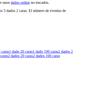
ner unos
dados online
no trucados.
mos 5 dados 2 caras. El número de eventos de
 caras
1 dado
20 caras
1 dado
100 caras
2 dados
2
 caras
2 dados
20 caras
2 dados
100 caras