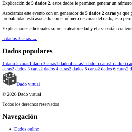
Explicación de
5 dados 2
, estos dados le permiten generar un número 
Asociamos este evento con un generador de
5 dados 2 caras
ya que p
probabilidad está asociado con el número de caras del dado, esto permi
Explicaciones adicionales sobre la aleatoriedad y el azar están contenid
5 dados 3 caras
→
Dados populares
1 dado
2 caras
1 dado
3 caras
1 dado
4 caras
1 dado
5 caras
1 dado
6 ca
caras
2 dados
3 caras
2 dados
4 caras
2 dados
5 caras
2 dados
6 caras
2 
Dado virtual
© 2026 Dado virtual
Todos los derechos reservados
Navegación
Dados online