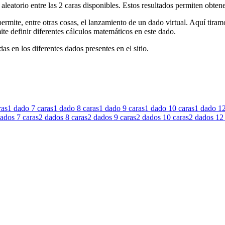
aleatorio entre las 2 caras disponibles. Estos resultados permiten obte
ermite, entre otras cosas, el lanzamiento de un dado virtual. Aquí tira
te definir diferentes cálculos matemáticos en este dado.
as en los diferentes dados presentes en el sitio.
ras
1 dado
7 caras
1 dado
8 caras
1 dado
9 caras
1 dado
10 caras
1 dado
12
dados
7 caras
2 dados
8 caras
2 dados
9 caras
2 dados
10 caras
2 dados
12