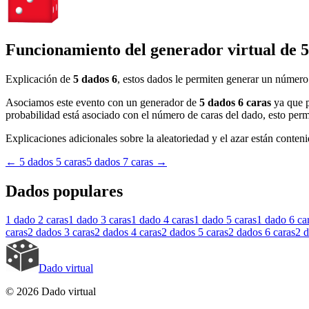
Funcionamiento del generador virtual de 5
Explicación de
5 dados 6
, estos dados le permiten generar un número 
Asociamos este evento con un generador de
5 dados 6 caras
ya que p
probabilidad está asociado con el número de caras del dado, esto permi
Explicaciones adicionales sobre la aleatoriedad y el azar están contenid
←
5 dados 5 caras
5 dados 7 caras
→
Dados populares
1 dado
2 caras
1 dado
3 caras
1 dado
4 caras
1 dado
5 caras
1 dado
6 ca
caras
2 dados
3 caras
2 dados
4 caras
2 dados
5 caras
2 dados
6 caras
2 
Dado virtual
© 2026 Dado virtual