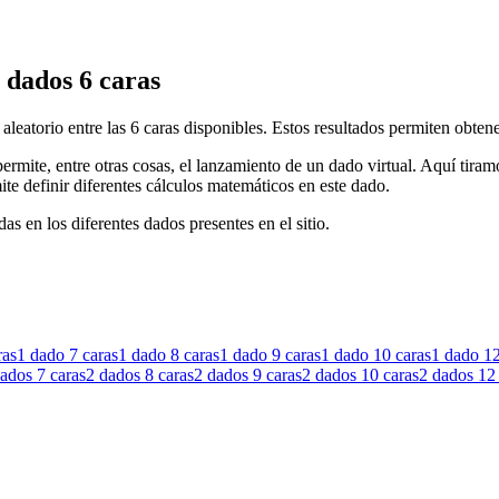
 dados 6 caras
aleatorio entre las 6 caras disponibles. Estos resultados permiten obte
ermite, entre otras cosas, el lanzamiento de un dado virtual. Aquí tira
te definir diferentes cálculos matemáticos en este dado.
as en los diferentes dados presentes en el sitio.
ras
1 dado
7 caras
1 dado
8 caras
1 dado
9 caras
1 dado
10 caras
1 dado
12
dados
7 caras
2 dados
8 caras
2 dados
9 caras
2 dados
10 caras
2 dados
12