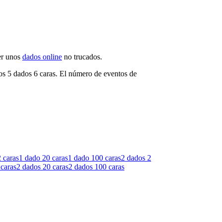
ner unos
dados online
no trucados.
mos 5 dados 6 caras. El número de eventos de
 caras
1 dado
20 caras
1 dado
100 caras
2 dados
2
 caras
2 dados
20 caras
2 dados
100 caras