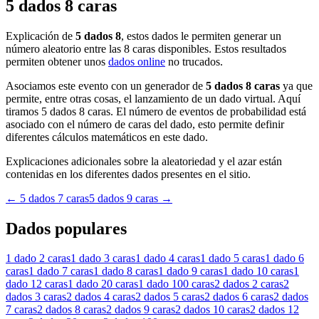
5 dados 8 caras
Explicación de
5 dados 8
, estos dados le permiten generar un
número aleatorio entre las 8 caras disponibles. Estos resultados
permiten obtener unos
dados online
no trucados.
Asociamos este evento con un generador de
5 dados 8 caras
ya que
permite, entre otras cosas, el lanzamiento de un dado virtual. Aquí
tiramos 5 dados 8 caras. El número de eventos de probabilidad está
asociado con el número de caras del dado, esto permite definir
diferentes cálculos matemáticos en este dado.
Explicaciones adicionales sobre la aleatoriedad y el azar están
contenidas en los diferentes dados presentes en el sitio.
←
5 dados 7 caras
5 dados 9 caras
→
Dados populares
1 dado
2 caras
1 dado
3 caras
1 dado
4 caras
1 dado
5 caras
1 dado
6
caras
1 dado
7 caras
1 dado
8 caras
1 dado
9 caras
1 dado
10 caras
1
dado
12 caras
1 dado
20 caras
1 dado
100 caras
2 dados
2 caras
2
dados
3 caras
2 dados
4 caras
2 dados
5 caras
2 dados
6 caras
2 dados
7 caras
2 dados
8 caras
2 dados
9 caras
2 dados
10 caras
2 dados
12